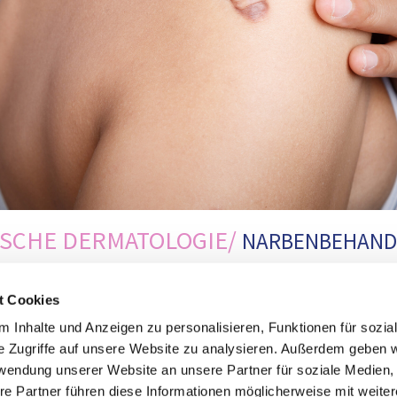
ISCHE DERMATOLOGIE/
NARBENBEHAND
n viele Ursachen haben. Zum Beispiel resultieren manchmal
t Cookies
hweren Akne in der Jugend oder nach einem Unfall sowie ein
 Inhalte und Anzeigen zu personalisieren, Funktionen für sozia
ung sind die Narben mal wulstig oder mal kraterförmig ein
e Zugriffe auf unsere Website zu analysieren. Außerdem geben w
tisch störend. In Einzelfällen kommt es zu einer überschie
rwendung unserer Website an unsere Partner für soziale Medien
. Man spricht dann von einem „Keloid“.
re Partner führen diese Informationen möglicherweise mit weite