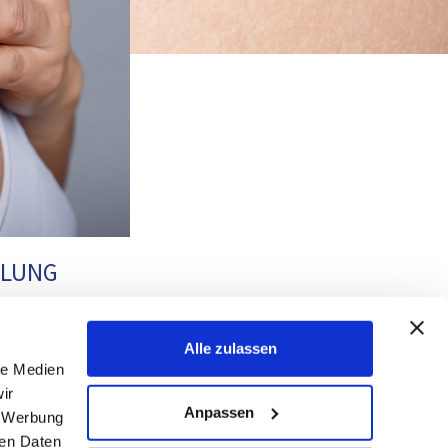
LUNG
 unschöne Narben
er Operation. Je
Alle zulassen
le Medien
gezogen und
ir
ßenden
Anpassen
, Werbung
ren Daten