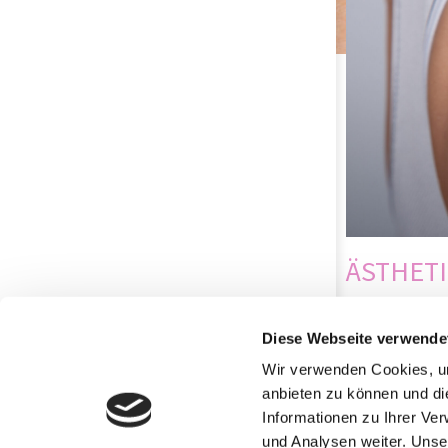
ÄSTHET
Narben könne
Diese Webseite verwende
nach einer sc
Wir verwenden Cookies, um
nach Auspräg
anbieten zu können und di
dadurch ästhe
Informationen zu Ihrer Ve
Narbenbildung
und Analysen weiter. Unse