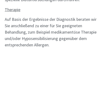
Therapie
Auf Basis der Ergebnisse der Diagnostik beraten wir
Sie anschließend zu einer für Sie geeigneten
Behandlung, zum Beispiel medikamentöse Therapie
und/oder Hyposensibilisierung gegenüber dem
entsprechenden Allergen.
Hyposensibilisierung
Es gibt die Möglichkeit einer Hyposensibilisierung
gegenüber Allergenen. Diese wirkt als einzige
Behandlungsform direkt auf die Ursache. Durch
wiederholte Gabe des Allergens in steigender Dosis
verliert der Körper langsam seine Überempfindlichkeit
und es kommt zu einer Gewöhnung. Besonders gut
kann man Insektengift-, Pollen- und auch