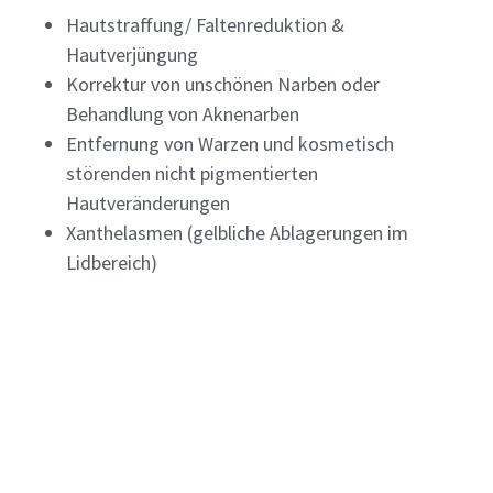
Hautstraffung/ Faltenreduktion &
Hautverjüngung
Korrektur von unschönen Narben oder
Behandlung von Aknenarben
Entfernung von Warzen und kosmetisch
störenden nicht pigmentierten
Hautveränderungen
Xanthelasmen (gelbliche Ablagerungen im
Lidbereich)
Behandlungsdauer
:
je nach Art der Therapie 10 –
45 Minuten
Therapieerfolg:
je nach Behandlung sofort oder
innerhalb weniger Wochen sichtbar
Gesellschaftsfähigkeit:
abhängig von den behandelten
Arealen